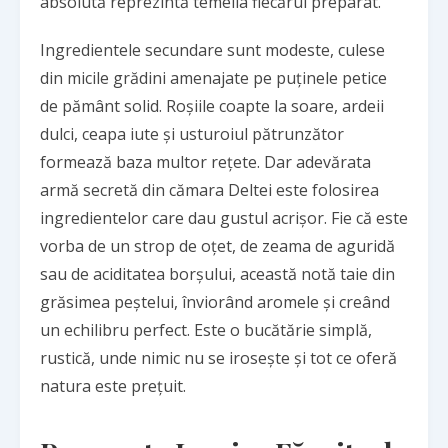
absolută reprezintă temelia fiecărui preparat.
Ingredientele secundare sunt modeste, culese
din micile grădini amenajate pe puținele petice
de pământ solid. Roșiile coapte la soare, ardeii
dulci, ceapa iute și usturoiul pătrunzător
formează baza multor rețete. Dar adevărata
armă secretă din cămara Deltei este folosirea
ingredientelor care dau gustul acrișor. Fie că este
vorba de un strop de oțet, de zeama de aguridă
sau de aciditatea borșului, această notă taie din
grăsimea peștelui, înviorând aromele și creând
un echilibru perfect. Este o bucătărie simplă,
rustică, unde nimic nu se irosește și tot ce oferă
natura este prețuit.