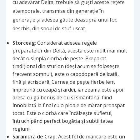
cu adevărat Delta, trebuie să guști aceste rețete
atemporale, transmise din generație în
generație și adesea gătite deasupra unui foc
deschis, din snopi de stuf uscat.
Storceag:
Considerat adesea regele
preparatelor din Deltă, acesta este mult mai mult
decât o simplă ciorbă de pește. Preparat
tradițional din sturion (deși acum se folosește
frecvent somnul), este o capodoperă delicată,
fină și acrișoară. Carnea de pește fierbe lent
împreună cu ceapă și ardei, iar zeama este apoi
dresă cu gălbenuș de ou și smântână, fiind
înnobilată la final cu o ploaie de mărar proaspăt
tocat. Este o ciorbă care încălzește sufletul,
întruchipând perfect bogăția și subtilitatea
regiunii.
Saramură de Crap:
Acest fel de mâncare este un