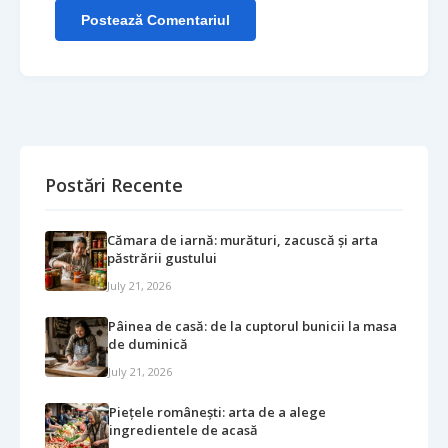
Postează Comentariul
Postări Recente
Cămara de iarnă: murături, zacuscă și arta
păstrării gustului
July 21, 2026
Pâinea de casă: de la cuptorul bunicii la masa
de duminică
July 21, 2026
Piețele românești: arta de a alege
ingredientele de acasă