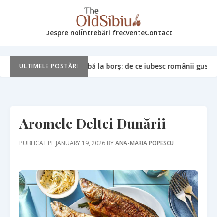
Despre noi
Întrebări frecvente
Contact
rbă la borș: de ce iubesc românii gustul acrișor
Cămara
July 21, 2026
ULTIMELE POSTĂRI
Aromele Deltei Dunării
PUBLICAT PE JANUARY 19, 2026 BY
ANA-MARIA POPESCU