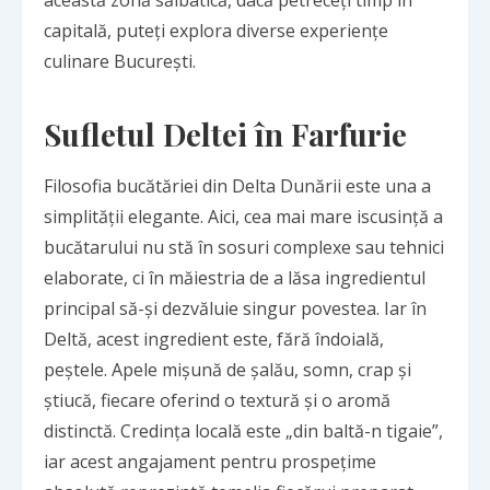
această zonă sălbatică, dacă petreceți timp în
capitală, puteți explora diverse
experiențe
culinare București
.
Sufletul Deltei în Farfurie
Filosofia bucătăriei din Delta Dunării este una a
simplității elegante. Aici, cea mai mare iscusință a
bucătarului nu stă în sosuri complexe sau tehnici
elaborate, ci în măiestria de a lăsa ingredientul
principal să-și dezvăluie singur povestea. Iar în
Deltă, acest ingredient este, fără îndoială,
peștele. Apele mișună de șalău, somn, crap și
știucă, fiecare oferind o textură și o aromă
distinctă. Credința locală este „din baltă-n tigaie”,
iar acest angajament pentru prospețime