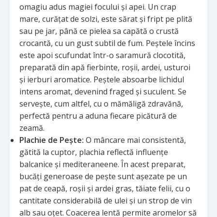
omagiu adus magiei focului și apei. Un crap
mare, curățat de solzi, este sărat și fript pe plită
sau pe jar, până ce pielea sa capătă o crustă
crocantă, cu un gust subtil de fum. Peștele încins
este apoi scufundat într-o saramură clocotită,
preparată din apă fierbinte, roșii, ardei, usturoi
și ierburi aromatice. Peștele absoarbe lichidul
intens aromat, devenind fraged și suculent. Se
servește, cum altfel, cu o mămăligă zdravănă,
perfectă pentru a aduna fiecare picătură de
zeamă.
Plachie de Pește:
O mâncare mai consistentă,
gătită la cuptor, plachia reflectă influențe
balcanice și mediteraneene. În acest preparat,
bucăți generoase de pește sunt așezate pe un
pat de ceapă, roșii și ardei gras, tăiate felii, cu o
cantitate considerabilă de ulei și un strop de vin
alb sau oțet. Coacerea lentă permite aromelor să