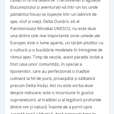
Lăsați în urmă dealurile Transilvaniei și agitația
Bucureștiului și aventurați-vă într-un loc unde
pământul însuși se topește într-un labirint de
ape, stuf și viață. Delta Dunării, sit al
Patrimoniului Mondial UNESCO, nu este doar
una dintre cele mai importante zone umede ale
Europei; este o lume aparte, un tărâm plutitor cu
o cultură și o bucătărie modelate în întregime de
ritmul apei. Timp de secole, acest paradis izolat a
fost casa unor comunități, în special a
lipovenilor, care au perfecționat o tradiție
culinară la fel de pură, proaspătă și sălbatică
precum Delta însăși. Aici nu este vorba doar
despre mâncare; este o incursiune în gustul
supraviețuirii, al tradiției și al legăturii profunde
dintre om și natură. Înainte de a porni spre