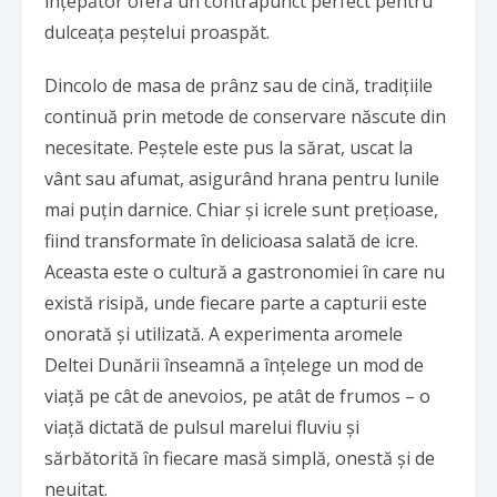
înțepător oferă un contrapunct perfect pentru
dulceața peștelui proaspăt.
Dincolo de masa de prânz sau de cină, tradițiile
continuă prin metode de conservare născute din
necesitate. Peștele este pus la sărat, uscat la
vânt sau afumat, asigurând hrana pentru lunile
mai puțin darnice. Chiar și icrele sunt prețioase,
fiind transformate în delicioasa salată de icre.
Aceasta este o cultură a gastronomiei în care nu
există risipă, unde fiecare parte a capturii este
onorată și utilizată. A experimenta aromele
Deltei Dunării înseamnă a înțelege un mod de
viață pe cât de anevoios, pe atât de frumos – o
viață dictată de pulsul marelui fluviu și
sărbătorită în fiecare masă simplă, onestă și de
neuitat.