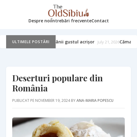
Despre noi
Întrebări frecvente
Contact
Cămara de iarnă: murături, zacuscă și arta păstrării gustului
2026
ULTIMELE POSTĂRI
Deserturi populare din
România
PUBLICAT PE NOVEMBER 19, 2024 BY
ANA-MARIA POPESCU