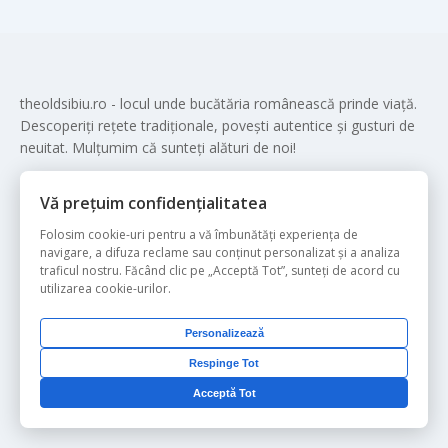
theoldsibiu.ro - locul unde bucătăria românească prinde viață.
Descoperiți rețete tradiționale, povești autentice și gusturi de
neuitat. Mulțumim că sunteți alături de noi!
Vă prețuim confidențialitatea
Articole populare
Folosim cookie-uri pentru a vă îmbunătăți experiența de
navigare, a difuza reclame sau conținut personalizat și a analiza
traficul nostru. Făcând clic pe „Acceptă Tot”, sunteți de acord cu
utilizarea cookie-urilor.
Pagini utile
Personalizează
Politica de Confidențialitate
Respinge Tot
Publicitate
Acceptă Tot
Termeni și condiții