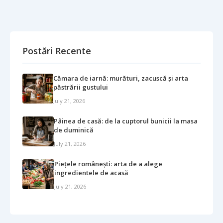
Postări Recente
Cămara de iarnă: murături, zacuscă și arta
păstrării gustului
July 21, 2026
Pâinea de casă: de la cuptorul bunicii la masa
de duminică
July 21, 2026
Piețele românești: arta de a alege
ingredientele de acasă
July 21, 2026