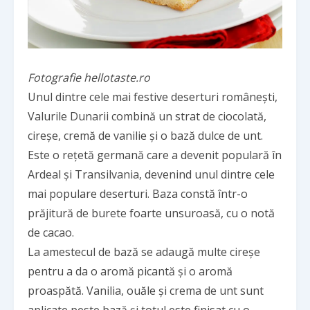
Fotografie hellotaste.ro
Unul dintre cele mai festive deserturi românești,
Valurile Dunarii combină un strat de ciocolată,
cireșe, cremă de vanilie și o bază dulce de unt.
Este o rețetă germană care a devenit populară în
Ardeal și Transilvania, devenind unul dintre cele
mai populare deserturi. Baza constă într-o
prăjitură de burete foarte unsuroasă, cu o notă
de cacao.
La amestecul de bază se adaugă multe cireșe
pentru a da o aromă picantă și o aromă
proaspătă. Vanilia, ouăle și crema de unt sunt
aplicate peste bază și totul este finisat cu o