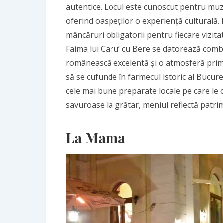
autentice. Locul este cunoscut pentru muzic
oferind oaspeților o experiență culturală.
mâncăruri obligatorii pentru fiecare vizita
Faima lui Caru’ cu Bere se datorează combin
românească excelentă și o atmosferă primit
să se cufunde în farmecul istoric al Bucure
cele mai bune preparate locale pe care le o
savuroase la grătar, meniul reflectă patri
La Mama