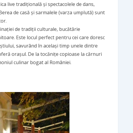
a live tradițională și spectacolele de dans,
 Berea de casă și sarmalele (varza umplută) sunt
tor.
ației de tradiții culturale, bucătărie
oare. Este locul perfect pentru cei care doresc
știului, savurând în același timp unele dintre
feră orașul. De la tocănițe copioase la cărnuri
moniul culinar bogat al României.