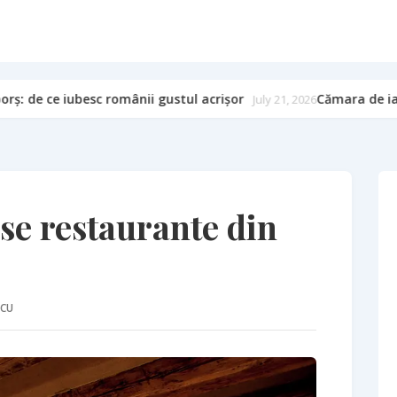
Cămara de iarnă: murături, zacuscă și arta păstrării
July 21, 2026
se restaurante din
SCU