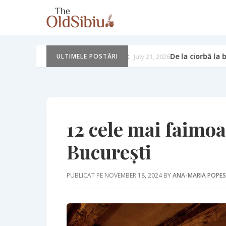
De la ciorbă la borș: de ce iubesc românii gustul acrișor
uly 21, 2026
ULTIMELE POSTĂRI
12 cele mai faimoa
București
PUBLICAT PE NOVEMBER 18, 2024 BY
ANA-MARIA POPE