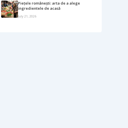
Piețele românești: arta de a alege
ingredientele de acasă
July 21, 2026