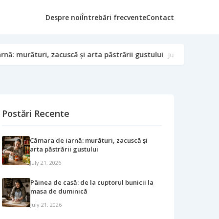
Despre noi
Întrebări frecvente
Contact
 gustului
Pâinea de casă: de la cuptorul bunicii la m
July 21, 2026
Postări Recente
Cămara de iarnă: murături, zacuscă și
arta păstrării gustului
July 21, 2026
Pâinea de casă: de la cuptorul bunicii la
masa de duminică
July 21, 2026