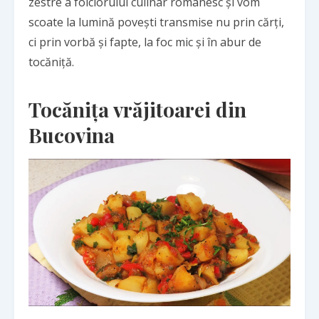
zestre a folclorului culinar românesc și vom
scoate la lumină povești transmise nu prin cărți,
ci prin vorbă și fapte, la foc mic și în abur de
tocăniță.
Tocănița vrăjitoarei din
Bucovina