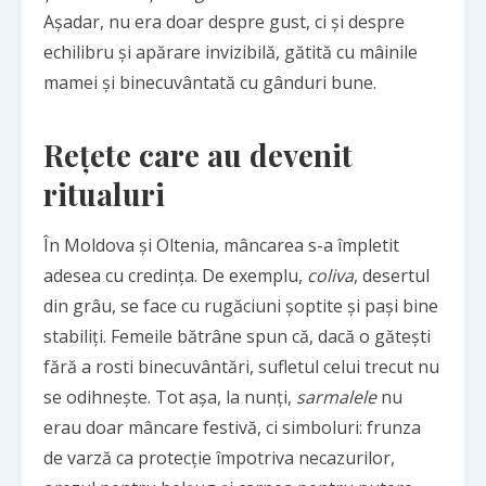
Așadar, nu era doar despre gust, ci și despre
echilibru și apărare invizibilă, gătită cu mâinile
mamei și binecuvântată cu gânduri bune.
Rețete care au devenit
ritualuri
În Moldova și Oltenia, mâncarea s-a împletit
adesea cu credința. De exemplu,
coliva
, desertul
din grâu, se face cu rugăciuni șoptite și pași bine
stabiliți. Femeile bătrâne spun că, dacă o gătești
fără a rosti binecuvântări, sufletul celui trecut nu
se odihnește. Tot așa, la nunți,
sarmalele
nu
erau doar mâncare festivă, ci simboluri: frunza
de varză ca protecție împotriva necazurilor,