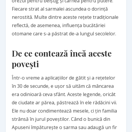
orezul pentru belșug și carnea pentru putere.
Fiecare strat al sarmalei ascundea o dorință
nerostită. Multe dintre aceste rețete tradiționale
reflectă, de asemenea,
influența bucătăriei
otomane
care s-a păstrat de-a lungul secolelor.
De ce contează încă aceste
povești
Într-o vreme a aplicațiilor de gătit și a rețetelor
în 30 de secunde, e ușor să uităm că mâncarea
era odinioară ceva sfânt. Aceste legende, oricât
de ciudate ar părea, păstrează în ele rădăcini vii.
Ele nu doar condimentează mesele, ci țin familia
strânsă în jurul poveștilor. Când o bunică din
Apuseni împăturește o sarma sau adaugă un fir