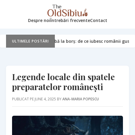
Despre noi
Întrebări frecvente
Contact
 la borș: de ce iubesc românii gustul acrișor
Cămara de
July 21, 2026
ULTIMELE POSTĂRI
Legende locale din spatele
preparatelor românești
PUBLICAT PE JUNE 4, 2025 BY
ANA-MARIA POPESCU