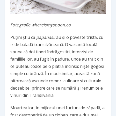
Fotografie whereismyspoon.co
Puțini știu că
papanasii
au și o poveste tristă, cu
iz de baladă transilvăneană. O variantă locală
spune că doi tineri îndrăgostiți, interziși de
familiile lor, au fugit în pădure, unde au trăit din
ce puteau coace pe o piatră încinsă: niște gogoși
simple cu brânză. În mod similar, această zonă
pitorească ascunde comori culinare și culturale
deosebite, printre care se numără și renumitele
vinuri din Transilvania
.
Moartea lor, în mijlocul unei furtuni de zăpadă, a
fost descoperită de un cioban, care a dus mai