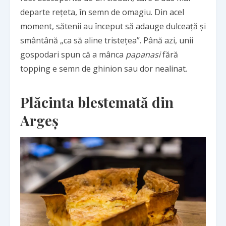
departe rețeta, în semn de omagiu. Din acel
moment, sătenii au început să adauge dulceață și
smântână „ca să aline tristețea”. Până azi, unii
gospodari spun că a mânca
papanasi
fără
topping e semn de ghinion sau dor nealinat.
Plăcinta blestemată din
Argeș