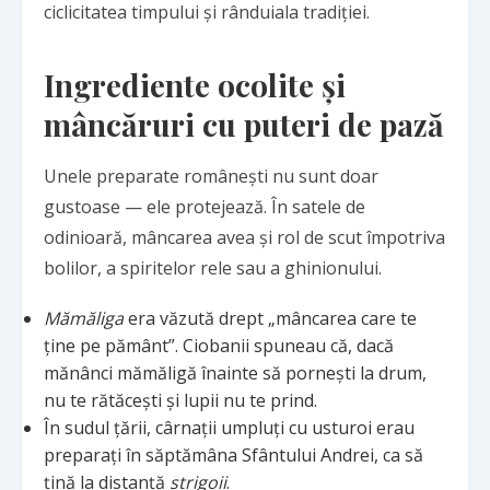
ciclicitatea timpului și rânduiala tradiției.
Ingrediente ocolite și
mâncăruri cu puteri de pază
Unele preparate românești nu sunt doar
gustoase — ele protejează. În satele de
odinioară, mâncarea avea și rol de scut împotriva
bolilor, a spiritelor rele sau a ghinionului.
Mămăliga
era văzută drept „mâncarea care te
ține pe pământ”. Ciobanii spuneau că, dacă
mănânci mămăligă înainte să pornești la drum,
nu te rătăcești și lupii nu te prind.
În sudul țării, cârnații umpluți cu usturoi erau
preparați în săptămâna Sfântului Andrei, ca să
țină la distanță
strigoii
.