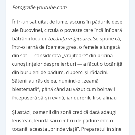
Fotografie youtube.com
Într-un sat uitat de lume, ascuns în pădurile dese
ale Bucovinei, circulă o poveste care încă înfioară
bătrânii locului:
tocănița vrăjitoarei
. Se spune că,
într-o iarnă de foamete grea, o femeie alungată
din sat — considerată „vrăjitoare” din pricina
cunoștințelor despre ierburi — a făcut o tocăniță
din buruieni de pădure, ciuperci și rădăcini.
Sătenii au râs de ea, numind-o „zeamă
blestemată”, până când au văzut cum bolnavii
începuseră să-și revină, iar durerile li se alinau.
Și astăzi, oamenii din zonă cred că dacă adaugi
leuștean, leurdă sau cimbru de pădure într-o
tocană, aceasta „prinde viață”. Preparatul în sine