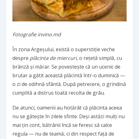
Fotografie invino.md
În zona Argeșului, există o superstiție veche
despre
plăcinta de miercuri
, o rețetă simplă, cu
brânză și mărar. Se povestește că un ucenic de
brutar a gătit această plăcintă într-o duminică —
o zi de odihnă sfântă. După petrecere, o grindină
cumplită a distrus toată recolta de grâu.
De atunci, oamenii au hotărât că plăcinta aceea
nu se gătește în zilele sfinte. Deși astăzi mulți nu
mai țin cont, bătrânii încă se feresc să calce
regula — nu de teamă, ci din respect față de