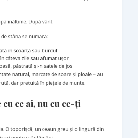
pă înălțime. După vânt.
i de stână se numără:
ată în scoarță sau burduf
în câteva zile sau afumat ușor
asă, păstrată și-n satele de jos
ate natural, marcate de soare și ploaie – au
rută, dar prețuită în piețele de munte.
 cu ce ai, nu cu ce-ți
. O toporișcă, un ceaun greu și o lingură din
căruri pentru săptămâni.