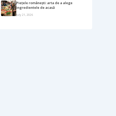
Piețele românești: arta de a alege
ingredientele de acasă
July 21, 2026