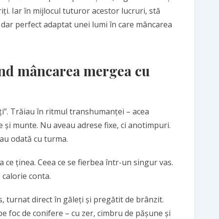
i. Iar în mijlocul tuturor acestor lucruri, stă
, dar perfect adaptat unei lumi în care mâncarea
când mâncarea mergea cu
i”. Trăiau în ritmul transhumanței – acea
 și munte. Nu aveau adrese fixe, ci anotimpuri.
tau odată cu turma.
 ce ținea. Ceea ce se fierbea într-un singur vas.
 calorie conta.
 turnat direct în găleți și pregătit de brânzit.
 pe foc de conifere – cu zer, cimbru de pășune și