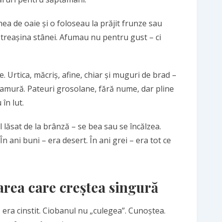
a de oaie și o foloseau la prăjit frunze sau
streașina stânei. Afumau nu pentru gust – ci
 Urtica, măcriș, afine, chiar și muguri de brad –
amură. Pateuri grosolane, fără nume, dar pline
în lut.
ul lăsat de la brânză – se bea sau se încălzea.
n ani buni – era desert. În ani grei – era tot ce
area care creștea singură
 era cinstit. Ciobanul nu „culegea”. Cunoștea.