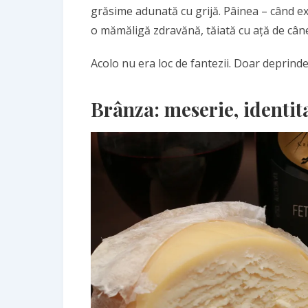
grăsime adunată cu grijă. Pâinea – când exi
o mămăligă zdravănă, tăiată cu ață de cân
Acolo nu era loc de fantezii. Doar deprinder
Brânza: meserie, identita