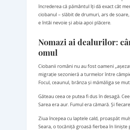
încrederea că pământul îți dă exact cât meriț
ciobanul – slăbit de drumuri, ars de soare
e întâi nevoie și abia apoi plăcere.
Nomazi ai dealurilor: 
omul
Ciobanii români nu au fost oameni „așezaț
migrație sezonieră a turmelor între câmpie
Focul, ceaunul, brânza și mămăliga se mu
Găteau ceea ce putea fi dus în desagă. Ceea
Sarea era aur. Fumul era cămară. Și fiecare
Ziua începea cu laptele cald, proaspăt muls,
Seara, o tocăniță groasă fierbea în liniște