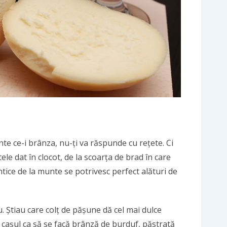
te ce-i brânza, nu-ți va răspunde cu rețete. Ci
tele dat în clocot, de la scoarța de brad în care
ntice de la munte se potrivesc perfect alături de
. Știau care colț de pășune dă cel mai dulce
 cașul ca să se facă brânză de burduf, păstrată