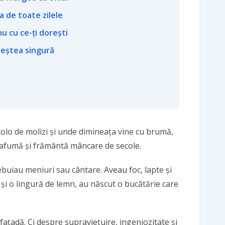
a de toate zilele
nu cu ce-ți dorești
reștea singură
lo de molizi și unde dimineața vine cu brumă,
rb, afumă și frământă mâncare de secole.
ebuiau meniuri sau cântare. Aveau foc, lapte și
 și o lingură de lemn, au născut o bucătărie care
fațadă. Ci despre supraviețuire, ingeniozitate și