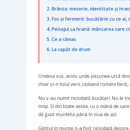
2. Brânza: meserie, identitate și hran
3. Foc și ferment: bucătărie cu ce ai, 
4. Peisajul ca hrană: mâncarea care c
5. Ce a rămas
6. La capăt de drum
Undeva sus, acolo unde pășunea urcă dinco
chiar și-n toiul verii, ciobanii români fie
Nu s-au numit niciodată bucătari. Nu le tr
timp. Și din toate astea, cu o mână de sare
dă gust muntelui până în ziua de azi.
Gătitul în munte n-a fost niciodată despre 