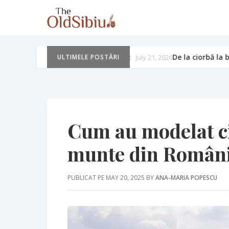
 are farmec
De la ciorbă la borș: de ce iubesc români
July 21, 2026
ULTIMELE POSTĂRI
Cum au modelat ci
munte din Român
PUBLICAT PE MAY 20, 2025 BY
ANA-MARIA POPESCU