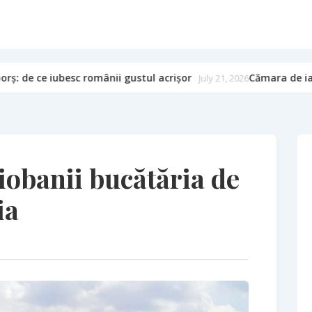
i gustul acrișor
Cămara de iarnă: murături, zacuscă și
July 21, 2026
obanii bucătăria de
ia