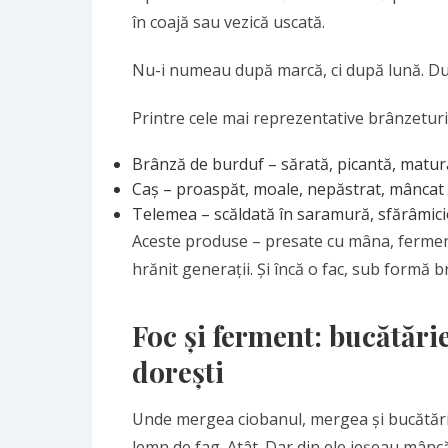
în coajă sau vezică uscată.
Nu-i numeau după marcă, ci după lună. Du
Printre cele mai reprezentative brânzetur
Brânză de burduf – sărată, picantă, matur
Caș – proaspăt, moale, nepăstrat, mâncat 
Telemea – scăldată în saramură, sfărâmicio
Aceste produse – presate cu mâna, ferment
hrănit generații. Și încă o fac, sub formă b
Foc și ferment: bucătărie
dorești
Unde mergea ciobanul, mergea și bucătăria
lemn de fag. Atât. Dar din ele ieșeau mân