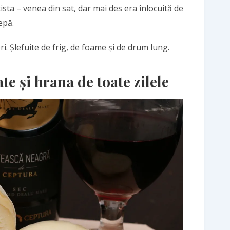
sta – venea din sat, dar mai des era înlocuită de
epă.
i. Șlefuite de frig, de foame și de drum lung.
te și hrana de toate zilele