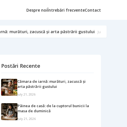
Despre noi
Întrebări frecvente
Contact
 arta păstrării gustului
Pâinea de casă: de la cuptoru
July 21, 2026
Postări Recente
Cămara de iarnă: murături, zacuscă și
arta păstrării gustului
July 21, 2026
Pâinea de casă: de la cuptorul bunicii la
masa de duminică
July 21, 2026