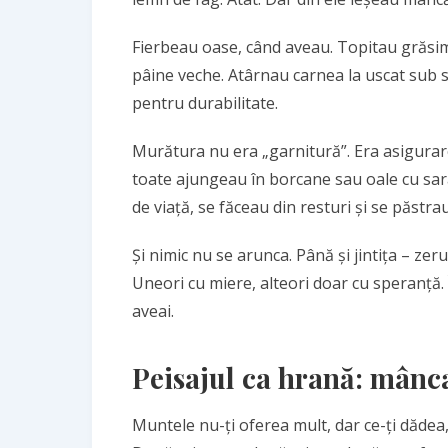
Fierbeau oase, când aveau. Topitau grăsime
pâine veche. Atârnau carnea la uscat sub 
pentru durabilitate.
Murătura nu era „garnitură”. Era asigurare.
toate ajungeau în borcane sau oale cu sar
de viață, se făceau din resturi și se păstrau 
Și nimic nu se arunca. Până și jintița – zer
Uneori cu miere, alteori doar cu speranță. Î
aveai.
Peisajul ca hrană: mânc
Muntele nu-ți oferea mult, dar ce-ți dădea,