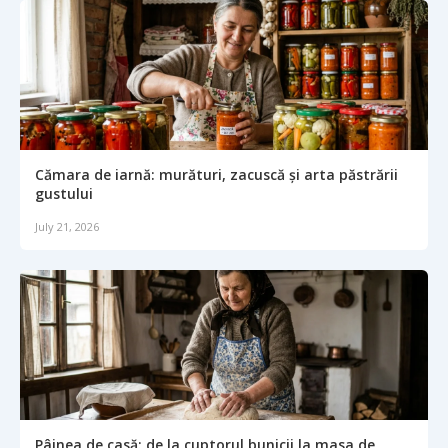
Cămara de iarnă: murături, zacuscă și arta păstrării
gustului
July 21, 2026
Pâinea de casă: de la cuptorul bunicii la masa de